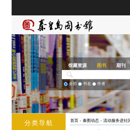
馆藏资源
图书
期刊
全部
书名
作者
首页
-
秦图动态
-
流动服务进社
分类导航