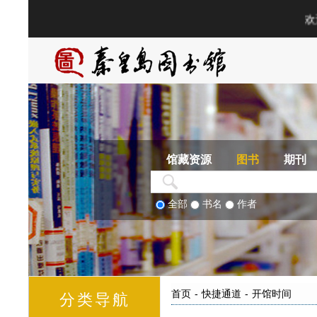
馆藏资源
图书
期刊
全部
书名
作者
首页
-
快捷通道
-
开馆时间
分类导航