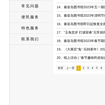
常见问题
14、
秦皇岛图书馆2023年五一
15、
秦皇岛图书馆2023年清明
便民服务
16、
秦皇岛图书馆即日起恢复全
特色服务
17、
“玉兔贺岁 灯谜迎春”元宵就
联系我们
18、
秦皇岛图书馆2023年春节
19、
《大展宏“兔”·玩转新年》20
20、
线上活动 | “春节趣味民俗
首页
上一页
2
3
4
5
6
1