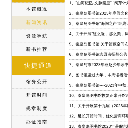
1、
“山海记忆·文脉秦皇” “阅芽
本馆概况
2、
秦皇岛图书馆2025年寒假文
新闻资讯
3、
秦皇岛图书馆“海阅之声”经典
4、
关于开展“这么近，那么美，周末
资源导航
5、
秦皇岛图书馆 关于馆藏空间
新书推荐
6、
秦皇岛图书馆志愿者招募公告
快捷通道
7、
秦皇岛市2023年燕赵少年读
8、
图书馆里过大年，本周读者活
馆务公开
9、
秦皇岛图书馆----2023年
开馆时间
10、
秦皇岛图书馆恢复正常开馆
11、
关于开展第十九届（2023
规章制度
12、
延长开馆时间，优化营商环
办证指南
13、
秦皇岛图书馆2023年暑假