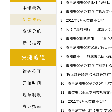
1、
秦皇岛图书馆少儿科普系列活动
本馆概况
2、
市图书馆举办“国学与长寿文化
新闻资讯
3、
2011年8月公益讲座安排
4、
阅读与经典同行——北京大学
资源导航
5、
市图书馆组队参加 ——“童心
新书推荐
6、
秦皇岛图书馆国家法定假日开
快捷通道
7、
秦图讲座——悠悠古风话《诗
8、
市图书馆举办“国学与和谐社会
馆务公开
9、
“阅读红色经典 传承红色精神
开馆时间
10、
秦皇岛图书馆举办3Ｄ打印
11、
市委书记王三堂同志视察文
规章制度
12、
2011年5月公益讲座安排
办证指南
13、
秦皇岛市第七届读书节 专家