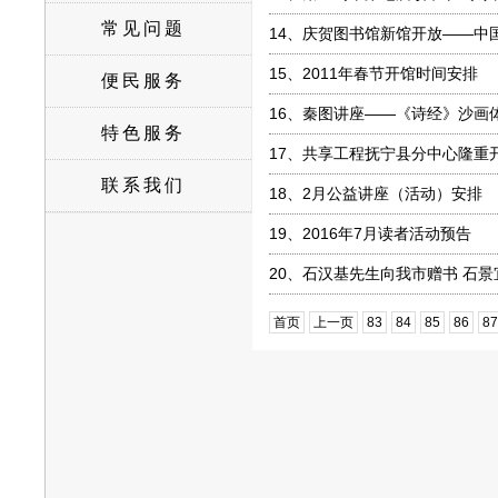
常见问题
14、
庆贺图书馆新馆开放——中
15、
2011年春节开馆时间安排
便民服务
16、
秦图讲座——《诗经》沙画
特色服务
17、
共享工程抚宁县分中心隆重
联系我们
18、
2月公益讲座（活动）安排
19、
2016年7月读者活动预告
20、
石汉基先生向我市赠书 石景
首页
上一页
83
84
85
86
87