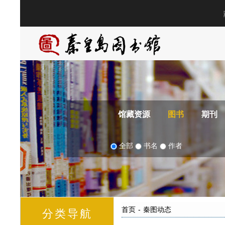
馆藏资源
图书
期刊
全部
书名
作者
首页
-
秦图动态
分类导航