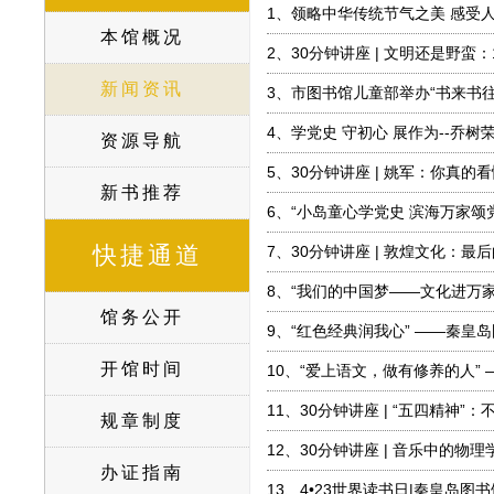
1、
领略中华传统节气之美 感受
本馆概况
2、
30分钟讲座 | 文明还是野蛮
新闻资讯
3、
市图书馆儿童部举办“书来书往
4、
学党史 守初心 展作为--乔
资源导航
5、
30分钟讲座 | 姚军：你真的
新书推荐
6、
“小岛童心学党史 滨海万家颂
快捷通道
7、
30分钟讲座 | 敦煌文化：
8、
“我们的中国梦——文化进万
馆务公开
9、
“红色经典润我心” ——秦皇
开馆时间
10、
“爱上语文，做有修养的人”
11、
30分钟讲座 | “五四精神”
规章制度
12、
30分钟讲座 | 音乐中的物理
办证指南
13、
4•23世界读书日|秦皇岛图